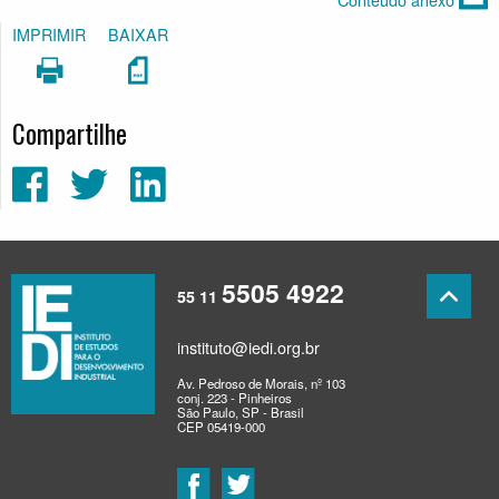
IMPRIMIR
BAIXAR
Compartilhe
5505 4922
55 11
instituto@iedi.org.br
Av. Pedroso de Morais, nº 103
conj. 223 - Pinheiros
São Paulo, SP - Brasil
CEP 05419-000