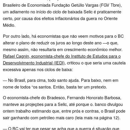
Brasileiro de Economiada Fundação Getúlio Vargas (FGV Tbre),
um adiamento no início do ciclo de baixada Selic é praticamente
certo, por causa dos efeitos inflacionários da guera no Oriente
Médio.
Por outro lado, há economistas que não veem motivos para o BC
alterar o plano de reduzir os juros ao longo deste ano —o que,
mesmo assim, não resultaria em crescimento econômico melhor.
Rafael Cagnin, economista-chefe do Instituto de Estudos para o
Desenvolvimento Industrial (IEDI)
, criticou o que seria uma cautela
excessiva apenas nos ciclos de baixa:
— No Brasil, para cima, todo santo ajuda. Para baixo, nem em
nome de todos “os santos. Então, basta ter um pretexto.
O economista-chefe do Bradesco, Fernando Honorato Barbosa,
manteve as projeções para a Selic, até porque o. banco divulgou
ontem trabalho estimando que, entre prós e contras, o Brasil pode
sair ganhando com petróleo mais caro (leia mais na página 12).
— O BC vai ter que pesar se acha que a guerra é situação que