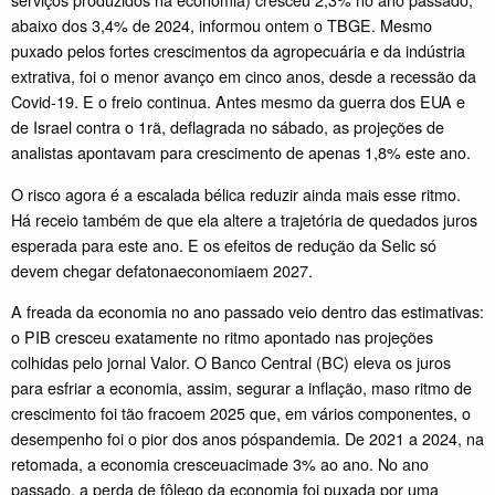
abaixo dos 3,4% de 2024, informou ontem o TBGE. Mesmo
puxado pelos fortes crescimentos da agropecuária e da indústria
extrativa, foi o menor avanço em cinco anos, desde a recessão da
Covid-19. E o freio continua. Antes mesmo da guerra dos EUA e
de Israel contra o 1rã, deflagrada no sábado, as projeções de
analistas apontavam para crescimento de apenas 1,8% este ano.
O risco agora é a escalada bélica reduzir ainda mais esse ritmo.
Há receio também de que ela altere a trajetória de quedados juros
esperada para este ano. E os efeitos de redução da Selic só
devem chegar defatonaeconomiaem 2027.
A freada da economia no ano passado veio dentro das estimativas:
o PIB cresceu exatamente no ritmo apontado nas projeções
colhidas pelo jornal Valor. O Banco Central (BC) eleva os juros
para esfriar a economia, assim, segurar a inflação, maso ritmo de
crescimento foi tão fracoem 2025 que, em vários componentes, o
desempenho foi o pior dos anos póspandemia. De 2021 a 2024, na
retomada, a economia cresceuacimade 3% ao ano. No ano
passado, a perda de fôlego da economia foi puxada por uma