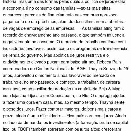
história, mas uma das formas pelas quais a política de juros esfria
a economia é no consumo das famílias —taxas mais altas
encarecem parcelas de financiamento nas compras aprazoeo
pagamento de em préstimos, além de desestimularem a abertura
de vagas de emprego pelas empresas. — As famílias atingiram o
recorde de endividamento ano passado, o que também influencia
negativamente no consumo. O mercado de trabalho continua com
indicadores favoráveis, assim como os programas de transferência
de renda do governo. Mas apolítica de juros restritiva e o
endividamento elevado puxam para baixo afirmou Rebeca Palis,
coordenadora de Contas Nacionais do IBGE. Thayná Souza, de 29
anos, aproveitou o momento ainda favorável do mercado de
trabalho e, no ano passado, e começou a trabalhar, de carteira
assinada, como auxiliar de produção na confeitaria Beju & Magi,
com lojas na Tijuca e em Copacabana, no Rio. O emprego ajudou
a fazer uma obra em casa, mas, ao mesmo tempo, Thayná sente
o peso dos juros. Fazer comprar maiores, de bens mais caros a
prazo, ainda é uma dificuldade: —Fica mais caro com juros. Ainda
no lado da demanda, os investimentos (a formação bruta de capital
fixo, ou FBCF) também sofreram com os juros altos: cresceram