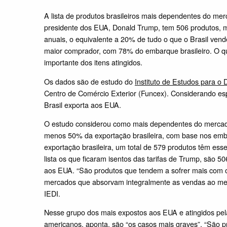
A lista de produtos brasileiros mais dependentes do merc
presidente dos EUA, Donald Trump, tem 506 produtos, 
anuais, o equivalente a 20% de tudo o que o Brasil ven
maior comprador, com 78% do embarque brasileiro. O qua
importante dos itens atingidos.
Os dados são de estudo do
Instituto de Estudos para o 
Centro de Comércio Exterior (Funcex). Considerando espe
Brasil exporta aos EUA.
O estudo considerou como mais dependentes do mercado
menos 50% da exportação brasileira, com base nos em
exportação brasileira, um total de 579 produtos têm es
lista os que ficaram isentos das tarifas de Trump, são 
aos EUA. “São produtos que tendem a sofrer mais com o 
mercados que absorvam integralmente as vendas ao mer
IEDI.
Nesse grupo dos mais expostos aos EUA e atingidos pela
americanos, aponta, são “os casos mais graves”. “São p