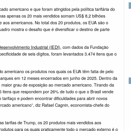
ado americano e que foram atingidos pela política tarifária do
mas apenas os 20 mais vendidos somam US$ 8,2 bilhões
de aos americanos. No total dos 20 produtos, os EUA são o
dro mostra o desafio que é diversificar o destino de parte
Desenvolvimento Industrial (IEDI)
, com dados da Fundação
cificidade de seis dígitos, foram levantados 3.474 itens que o
 americano os produtos nos quais os EUA têm fatia de pelo
barques em 12 meses encerrados em junho de 2025. Dentro da
se maior grau de exposição ao mercado americano. Tirando da
506 itens que respondem por 26% de tudo o que o Brasil vende
tarifaço e podem encontrar dificuldades para abrir novos
cado americano”, diz Rafael Cagnin, economista-chefe do
s tarifas de Trump, os 20 produtos mais vendidos aos
rodutos para os quais praticamente todo o mercado externo é o