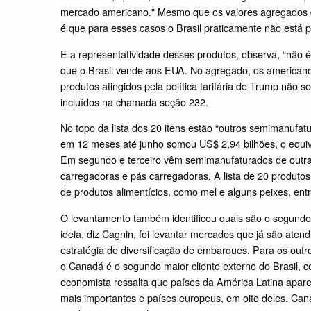
mercado americano." Mesmo que os valores agregados de
é que para esses casos o Brasil praticamente não está 
E a representatividade desses produtos, observa, “não 
que o Brasil vende aos EUA. No agregado, os american
produtos atingidos pela política tarifária de Trump nã
incluídos na chamada seção 232.
No topo da lista dos 20 itens estão “outros semimanufat
em 12 meses até junho somou US$ 2,94 bilhões, o equiva
Em segundo e terceiro vêm semimanufaturados de outra
carregadoras e pás carregadoras. A lista de 20 produto
de produtos alimentícios, como mel e alguns peixes, entr
O levantamento também identificou quais são o segundo 
ideia, diz Cagnin, foi levantar mercados que já são ate
estratégia de diversificação de embarques. Para os out
o Canadá é o segundo maior cliente externo do Brasil, 
economista ressalta que países da América Latina apare
mais importantes e países europeus, em oito deles. Can