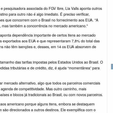
 pesquisadora associada do FGV Ibre, Lia Valls aponta outros
ino para outro não é algo imediato. É preciso verificar,
íses que concorrem com o Brasil no fornecimento aos EUA. "A
, mas também a concorrência no mercado americano."
 aponta dependência importante de certos itens ao mercado
tos exportados aos EUA e que representaram 7,8% do total das
tens não têm isenções e, desses, em 14 os EUA absorvem de
o tamanho das tarifas impostas pelos Estados Unidos ao Brasil. O
didas tributárias e de crédito, diz, é ajuda “momentânea” para
trar mercado alternativo, algo que todos os parceiros comerciais
a agenda de competitividade. Mas outro caminho, mais
países e blocos já tradicionais ao Brasil, ou com novos parceiros.
s aos americano porque alguns itens, embora se destaquem
 são direcionados a outros destinos. Ele exemplifica com o