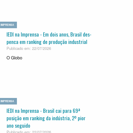
IMPRENSA
IEDI na Imprensa - Em dois anos, Bra­sil des­
penca em ran­king de pro­du­ção indus­trial
Publicado em: 22/07/2026
O Globo
IMPRENSA
IEDI na Imprensa - Brasil cai para 69ª
posição em ranking da indústria, 2º pior
ano seguido
Publicado em: 22/07/2026